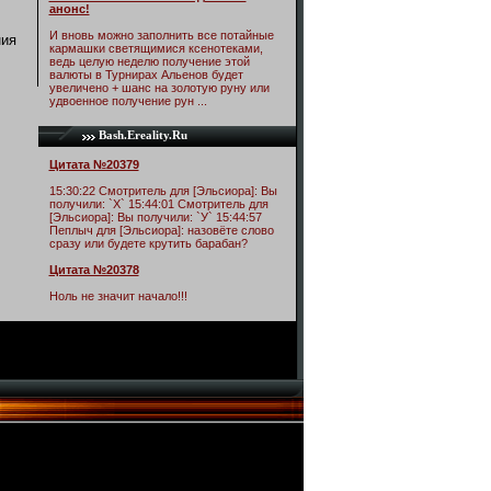
анонс!
И вновь можно заполнить все потайные
ния
кармашки светящимися ксенотеками,
ведь целую неделю получение этой
валюты в Турнирах Альенов будет
увеличено + шанс на золотую руну или
удвоенное получение рун ...
Bash.Ereality.Ru
Цитата №20379
15:30:22 Смотритель для [Эльсиора]: Вы
получили: `Х` 15:44:01 Смотритель для
[Эльсиора]: Вы получили: `У` 15:44:57
Пеплыч для [Эльсиора]: назовёте слово
сразу или будете крутить барабан?
Цитата №20378
Ноль не значит начало!!!