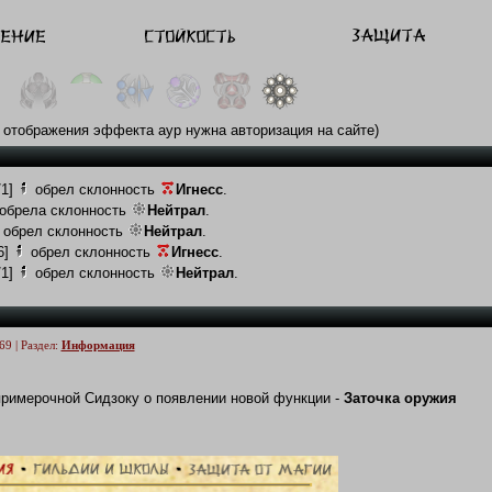
 отображения эффекта аур нужна авторизация на сайте)
/1]
обрел склонность
Игнесс
.
обрела склонность
Нейтрал
.
обрел склонность
Нейтрал
.
6]
обрел склонность
Игнесс
.
/1]
обрел склонность
Нейтрал
.
69 | Раздел:
Информация
римерочной Сидзоку о появлении новой функции -
Заточка оружия