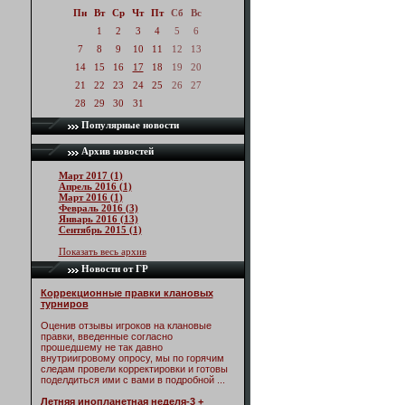
Пн
Вт
Ср
Чт
Пт
Сб
Вс
1
2
3
4
5
6
7
8
9
10
11
12
13
14
15
16
17
18
19
20
21
22
23
24
25
26
27
28
29
30
31
Популярные новости
Архив новостей
Март 2017 (1)
Апрель 2016 (1)
Март 2016 (1)
Февраль 2016 (3)
Январь 2016 (13)
Сентябрь 2015 (1)
Показать весь архив
Новости от ГР
Коррекционные правки клановых
турниров
Оценив отзывы игроков на клановые
правки, введенные согласно
прошедшему не так давно
внутриигровому опросу, мы по горячим
следам провели корректировки и готовы
поделдиться ими с вами в подробной ...
Летняя инопланетная неделя-3 +