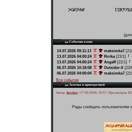
(для
События клана
14.07.2026 09:11:13
maksimka7
[21
13.07.2026 04:00:24
Rrrika
[23/1]
13.07.2026 04:00:24
AngaR
[22/1]
06.07.2026 10:18:08
Outsider-X
[23/
06.07.2026 04:00:04
maksimka7
[21
Все события
Заточка в примерочной
Автор:
Invoker
| 17-03-2016, 10:57 | Просмотров: 82
Рады сообщить пользователям п